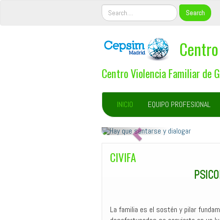
Centro 
Centro Violencia Familiar de 
INICIO
EQUIPO PROFESIONAL
A
n
CIVIFA
t
PSICOL
e
r
i
La familia es el sostén y pilar fund
o