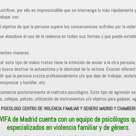
justificar, por ello es imprescindible que se intervenga lo más rápidamente
abajar con:
l objetivo de que la persona supere las consecuencias sufridas por la violen
que abandone el uso de la violencia en todas sus formas y que pueda establ
erentes maneras:
al: este tipo de malos tratos tiene la intención de anular a la otra persona, 
 busca destruir la autoestima y la identidad de la víctima. Existen difere
edir que la persona crezca profesionalmente y/o que deje de trabajar, aislar
nospreciar y humillar, etc.
 comienza posteriormente al maltrato psicológico. Este tipo de agresión s
, collejas, palizas, utilización de instrumentos y/o objetos para golpear, 
PSICOLOGO CENTRO DE VIOLENCIA FAMILIAR Y GENERO MADRID Y CHAMBERI
IVIFA de Madrid cuenta con un equipo de psicólogos q
especializados en violencia familiar y de género.