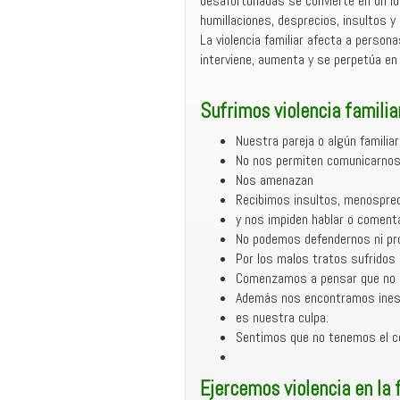
desafortunadas se convierte en un lu
r
humillaciones, desprecios, insultos y
La violencia familiar afecta a person
interviene, aumenta y se perpetúa en 
Sufrimos violencia familia
Nuestra pareja o algún familia
No nos permiten comunicarnos 
Nos amenazan
Recibimos insultos, menosprec
y nos impiden hablar o comenta
No podemos defendernos ni prot
Por los malos tratos sufrido
Comenzamos a pensar que no 
Además nos encontramos inest
es nuestra culpa.
Sentimos que no tenemos el co
Ejercemos violencia en la 