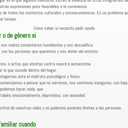
gar en el que algunos miembros sufren la violencia de otros integrantes de
 otras expresiones poco favorables a la convivencia.
as de todos los contextos culturales y socioeconómicos. Es un problema que
el tiempo.
Como saber si necesito pedir ayuda
r o de género si
r nos realiza comentarios humillantes y nos descalifica.
con las personas que queremos y nos aíslan del entorno.
ios, o actos que atentan contra nuestra autoestima.
r lo que sucede dentro del hogar.
egernos ante el maltrato psicológico y físico.
s comenzamos a pensar que no servimos, nos sentimos inseguros, con baja
podemos hacer nada, que
ables emocionalmente, deprimidos, con ansiedad.
ntrol de nuestras vidas y no podemos ponerles límites a las personas.
familiar cuando