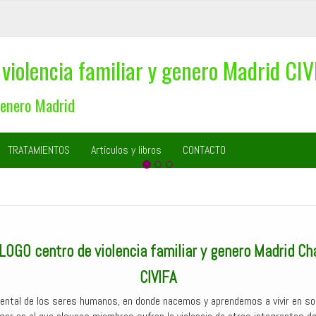
violencia familiar y genero Madrid CIV
Genero Madrid
Hay que sentarse y dialogar
TRATAMIENTOS
Artículos y libros
CONTACTO
OGO centro de violencia familiar y genero Madrid C
CIVIFA
amental de los seres humanos, en donde nacemos y aprendemos a vivir en s