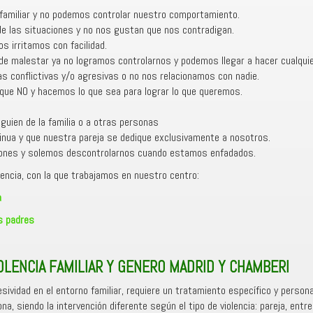
familiar y no podemos controlar nuestro comportamiento.
de las situaciones y no nos gustan que nos contradigan.
 irritamos con facilidad.
de malestar ya no logramos controlarnos y podemos llegar a hacer cualquie
 conflictivas y/o agresivas o no nos relacionamos con nadie.
ue NO y hacemos lo que sea para lograr lo que queremos.
uien de la familia o a otras personas
nua y que nuestra pareja se dedique exclusivamente a nosotros.
ones y solemos descontrolarnos cuando estamos enfadados.
lencia, con la que trabajamos en nuestro centro:
a
s padres
OLENCIA FAMILIAR Y GENERO MADRID Y CHAMBERI
sividad en el entorno familiar, requiere un tratamiento específico y perso
na, siendo la intervención diferente según el tipo de violencia: pareja, ent