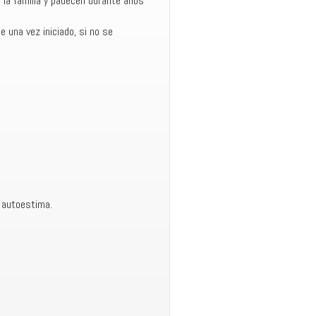
 la familia y padecen durante años
t
 una vez iniciado, si no se
e
 autoestima.