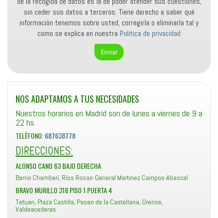
de la recogida de datos es la de poder atender sus cuestiones,
sin ceder sus datos a terceros. Tiene derecho a saber qué
información tenemos sobre usted, corregirla o eliminarla tal y
como se explica en nuestra
Politica de privacidad
NOS ADAPTAMOS A TUS NECESIDADES
Nuestros horarios en Madrid son de lunes a viernes de 9 a
22 hs.
TELÉFONO:
687638778
DIRECCIONES:
ALONSO CANO 63 BAJO DERECHA
Barrio Chamberí, Ríos Rosas-General Martinez Campos-Abascal
BRAVO MURILLO 318 PISO 1 PUERTA 4
Tetuan, Plaza Castilla, Paseo de la Castellana, Orense,
Valdeacederas