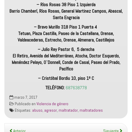
– Ríos Rosas 38 Piso 1 Izquierda
Barrio Chamberí, Ríos Rosas, General Martinez Campos, Abascal,
Santa Engracia
– Bravo Murillo 318 Piso 1 Puerta 4
Tetuan, Plaza Castilla, Paseo de la Castellana, Orense,
Valdeacederas, Estrecho, Orense, Almenara, Castillejos
– Julio Rey Pastor 6, 5 derecha
El Retiro, Avenida del Mediterráneo, Atocha, Doctor Esquerdo,
Menéndez Pelayo, O`Donnell, Conde de Casal, Paseo del Prado,
Pacífico
– Cristóbal Bordiu 10, piso 1º C
TELÉFONO:
687638778
marzo 7, 2017
Publicado en
Violencia de género
Etiquetas:
abuso
,
agresor
,
maltratador
,
maltratadores
Anterior
Siguiente