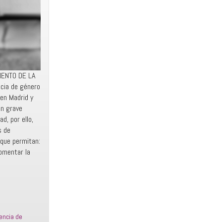
IENTO DE LA
cia de género
en Madrid y
un grave
d, por ello,
s de
 que permitan:
Fomentar la
lencia de