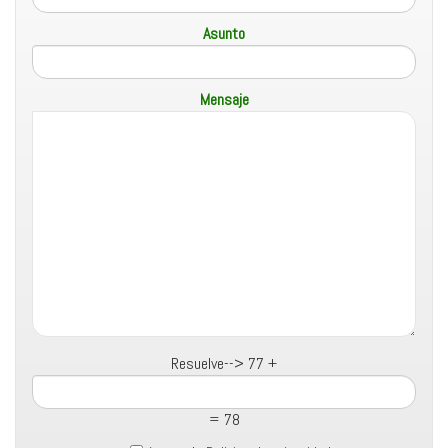
Asunto
Mensaje
Resuelve-->
77 +
= 78