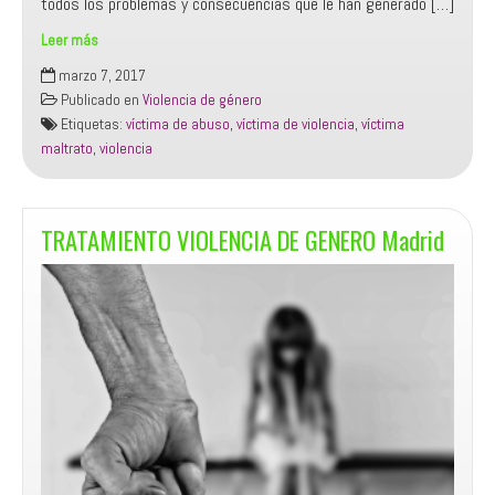
todos los problemas y consecuencias que le han generado […]
Leer más
TRATAMIENTO
marzo 7, 2017
VICTIMAS
Publicado en
Violencia de género
VIOLENCIA
Etiquetas:
víctima de abuso
,
víctima de violencia
,
víctima
GENERO
maltrato
,
violencia
MADRID
TRATAMIENTO VIOLENCIA DE GENERO Madrid