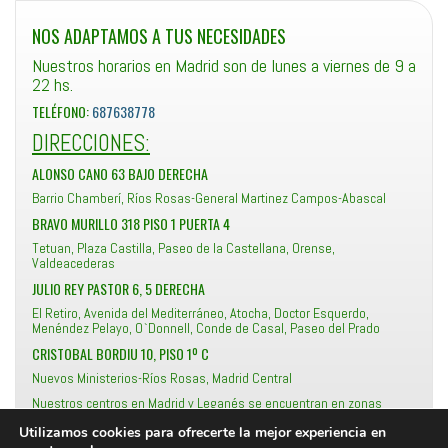
NOS ADAPTAMOS A TUS NECESIDADES
Nuestros horarios en Madrid son de lunes a viernes de 9 a
22 hs.
TELÉFONO:
687638778
DIRECCIONES:
ALONSO CANO 63 BAJO DERECHA
Barrio Chamberí, Ríos Rosas-General Martinez Campos-Abascal
BRAVO MURILLO 318 PISO 1 PUERTA 4
Tetuan, Plaza Castilla, Paseo de la Castellana, Orense,
Valdeacederas
JULIO REY PASTOR 6, 5 DERECHA
El Retiro, Avenida del Mediterráneo, Atocha, Doctor Esquerdo,
Menéndez Pelayo, O`Donnell, Conde de Casal, Paseo del Prado
CRISTOBAL BORDIU 10, PISO 1º C
Nuevos Ministerios-Ríos Rosas, Madrid Central
Nuestros centros en Madrid y Leganés se encuentran en zonas
accesibles en transporte público (metro y autobus).
Utilizamos cookies para ofrecerte la mejor experiencia en